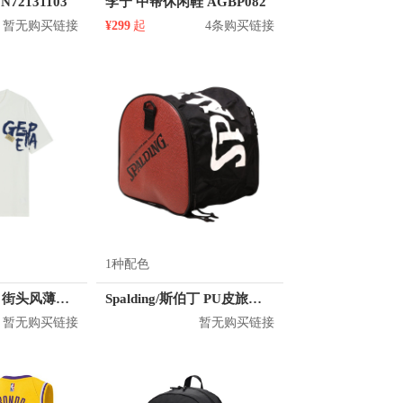
N72131103
李宁 中帮休闲鞋 AGBP082
暂无购买链接
¥299
起
4条购买链接
1种配色
KM/kilometers 街头风薄款印花短袖T恤 男女同款 M2X2108248
Spalding/斯伯丁 PU皮旅行训练包
暂无购买链接
暂无购买链接