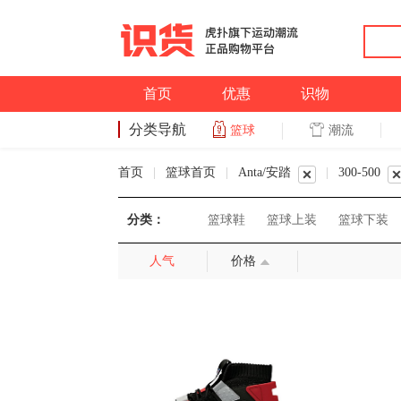
首页
优惠
识物
分类导航
潮流
篮球
篮球
首页
|
篮球首页
|
Anta/安踏
|
300-500
分类：
篮球鞋
篮球上装
篮球下装
人气
价格