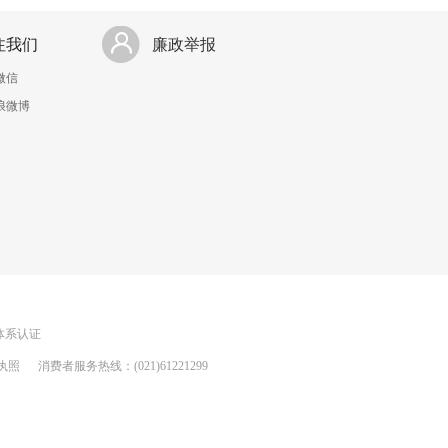
注我们
廉政举报
微信
浪微博
理体系认证
执照
消费者服务热线：(021)61221299