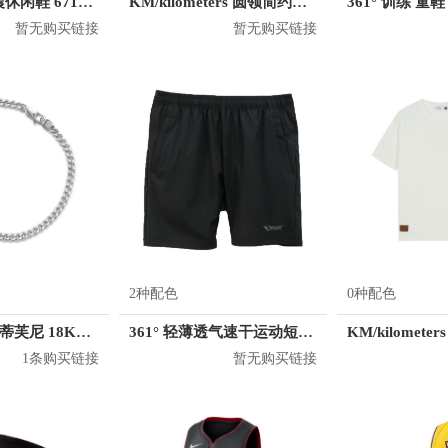
361° 复古缓震休闲鞋 671916743
KM/kilometers 圆领简约短袖T恤 M2X2108073
361° 训练 童鞋 
暂无购买链接
暂无购买链接
2种配色
0种配色
Tiffany&Co./蒂芙尼 18K金玫瑰金镶嵌钻石手链
361° 轻薄透气速干运动短裤 QQ2122001B
1条购买链接
暂无购买链接