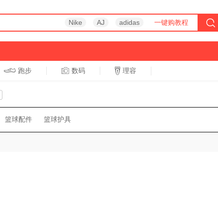
Nike
AJ
adidas
一键购教程
跑步
数码
理容
跑步
休闲
篮球配件
篮球护具