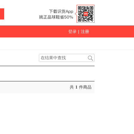
登录
|
注册
共
1
件商品