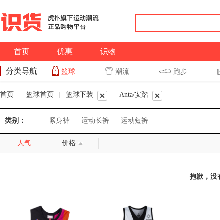
首页
优惠
识物
分类导航
潮流
跑步
篮球
篮球
跑步
首页
|
篮球首页
|
篮球下装
|
Anta/安踏
类别：
紧身裤
运动长裤
运动短裤
人气
价格
抱歉，没