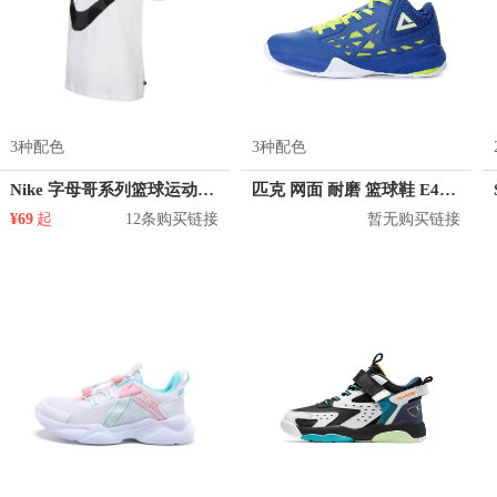
3种配色
3种配色
Nike 字母哥系列篮球运动恤衫圆领上衣短袖快干透气T恤 DJ1565
匹克 网面 耐磨 篮球鞋 E42121A
¥69
起
12条购买链接
暂无购买链接