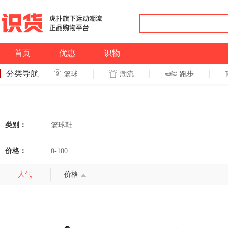
首页
优惠
识物
分类导航
潮流
跑步
篮球
篮球
跑步
类别：
篮球鞋
价格：
0-100
人气
价格