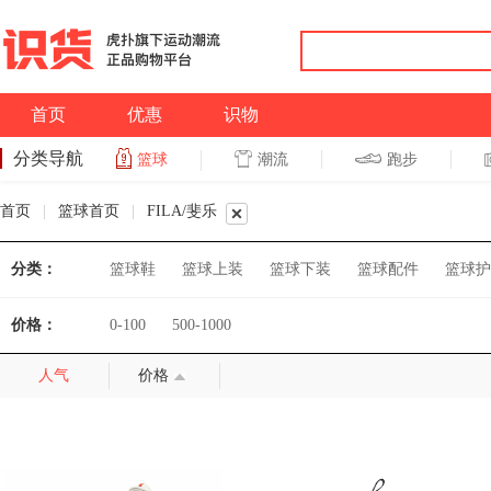
首页
优惠
识物
分类导航
潮流
跑步
篮球
篮球
跑步
首页
|
篮球首页
|
FILA/斐乐
分类：
篮球鞋
篮球上装
篮球下装
篮球配件
篮球护
价格：
0-100
500-1000
人气
价格