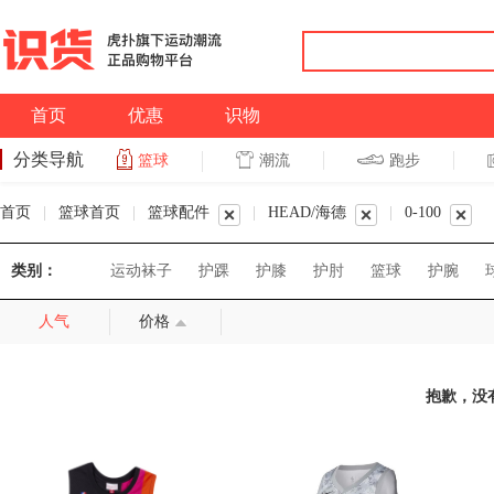
首页
优惠
识物
分类导航
潮流
跑步
篮球
篮球
跑步
首页
|
篮球首页
|
篮球配件
|
HEAD/海德
|
0-100
类别：
运动袜子
护踝
护膝
护肘
篮球
护腕
人气
价格
抱歉，没