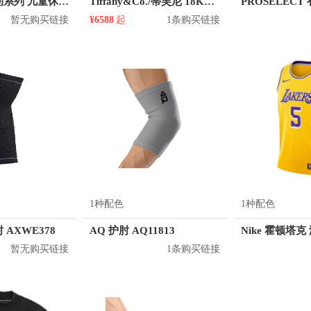
匹克 专项运动系列 儿童休闲鞋 EK0206E
Tiffany&Co./蒂芙尼 18K金玫瑰金镶嵌钻石手链
暂无购买链接
¥6588
起
1条购买链接
1种配色
1种配色
 AXWE378
AQ 护肘 AQ11813
暂无购买链接
1条购买链接