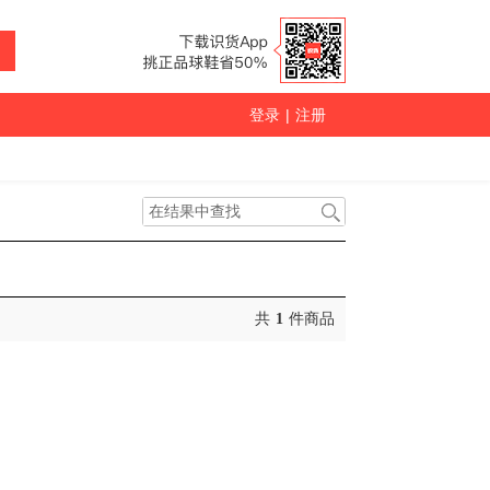
登录
|
注册
共
1
件商品