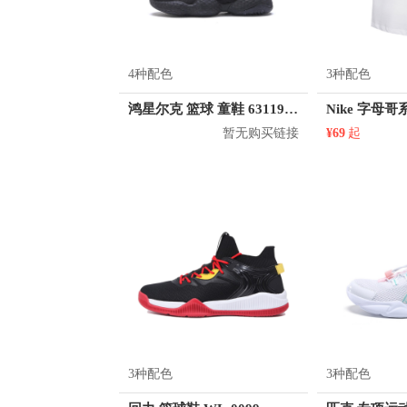
4种配色
3种配色
鸿星尔克 篮球 童鞋 63119404078
暂无购买链接
¥69
起
3种配色
3种配色