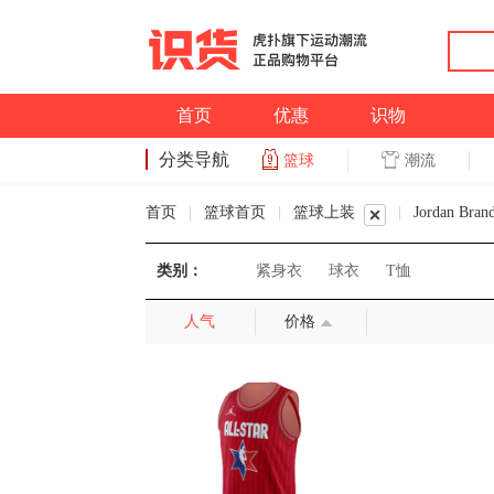
首页
优惠
识物
分类导航
潮流
篮球
篮球
首页
|
篮球首页
|
篮球上装
|
Jordan Bra
类别：
紧身衣
球衣
T恤
人气
价格