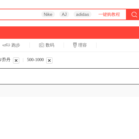
Nike
AJ
adidas
一键购教程
跑步
数码
理容
跑步
休闲
nd/乔丹
|
500-1000