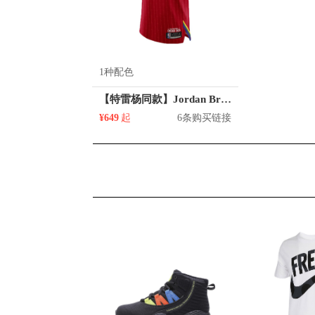
1种配色
【特雷杨同款】Jordan Brand/乔丹 NBA勒布朗詹姆斯全明星款无袖背心T恤 CJ1037
¥649
起
6条购买链接