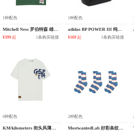
1种配色
1种配色
Mitchell Ness 罗伯特森 雄鹿队 1号球衣
adidas BP POWER III 纯色尼龙双肩包 AY5103
¥399
起
1条购买链接
¥169
起
1条购买链接
0种配色
2种配色
KM/kilometers 街头风薄款印花短袖T恤 男女同款 M2X2108248
MostwantedLab 好彩条纹袜子套装 MWL