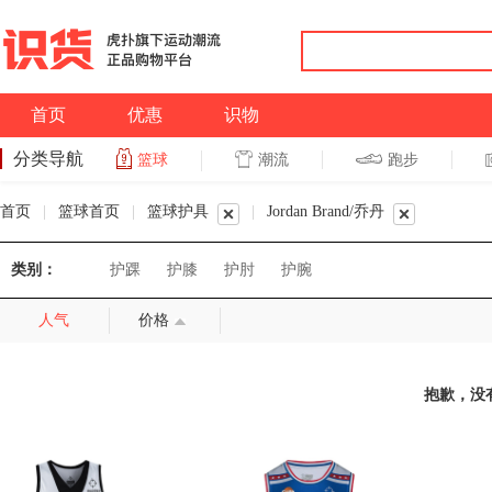
首页
优惠
识物
分类导航
潮流
跑步
篮球
篮球
跑步
首页
|
篮球首页
|
篮球护具
|
Jordan Brand/乔丹
类别：
护踝
护膝
护肘
护腕
人气
价格
抱歉，没