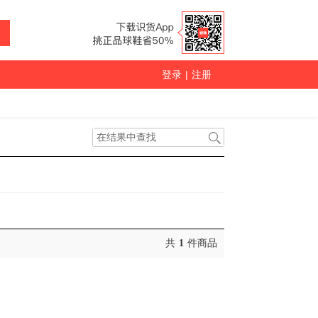
登录
|
注册
共
1
件商品