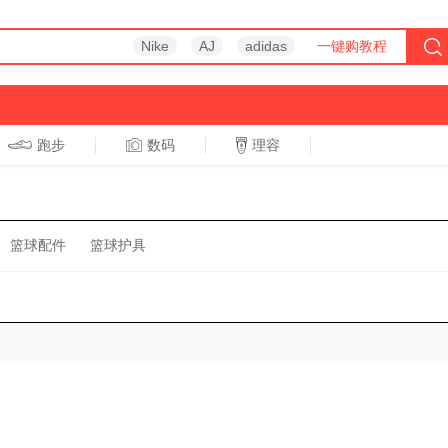
Nike
AJ
adidas
一键购教程
跑步
数码
理容
跑步
休闲
篮球配件
篮球护具