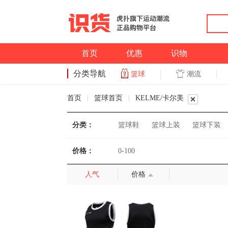
首页
优惠
识物
分类导航
潮流
篮球
篮球
首页
|
篮球首页
|
KELME/卡尔美
分类：
篮球鞋
篮球上装
篮球下装
价格：
0-100
人气
价格