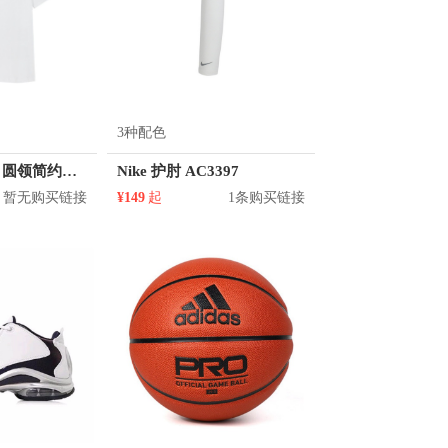
3种配色
KM/kilometers 圆领简约短袖T恤 M2X2108073
Nike 护肘 AC3397
暂无购买链接
¥149
起
1条购买链接