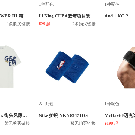
1种配色
1种配色
adidas BP POWER III 纯色尼龙双肩包 AY5103
Li Ning CUBA篮球项目赞助男子圆领套头卫衣 AWDJD43
And 1 KG 2
1条购买链接
¥29
起
2条购买链接
2种配色
1种配色
KM/kilometers 街头风薄款印花短袖T恤 男女同款 M2X2108248
Nike 护腕 NKN03471OS
暂无购买链接
暂无购买链接
¥190
起