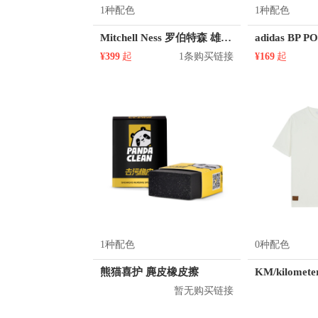
1种配色
1种配色
Mitchell Ness 罗伯特森 雄鹿队 1号球衣
¥399
起
1条购买链接
¥169
起
1种配色
0种配色
熊猫喜护 麂皮橡皮擦
暂无购买链接