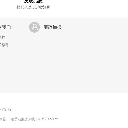
注我们
廉政举报
微信
浪微博
理体系认证
执照
消费者服务热线：(021)61221299