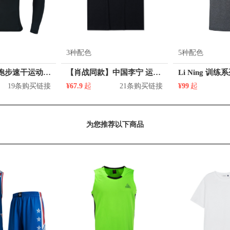
3种配色
5种配色
Li Ning 男士跑步速干运动长袖紧身衣 AUDR023
【肖战同款】中国李宁 运动篮球系列印花圆领短袖T恤 AHSR909
19条购买链接
¥67.9
起
21条购买链接
¥99
起
为您推荐以下商品