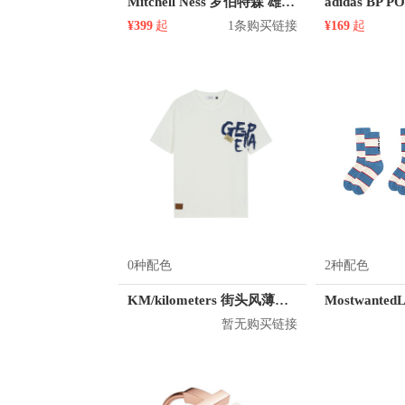
Mitchell Ness 罗伯特森 雄鹿队 1号球衣
¥399
起
1条购买链接
¥169
起
0种配色
2种配色
KM/kilometers 街头风薄款印花短袖T恤 男女同款 M2X2108248
暂无购买链接