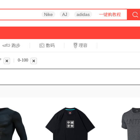
Nike
AJ
adidas
一键购教程
跑步
数码
理容
跑步
休闲
宁
|
0-100