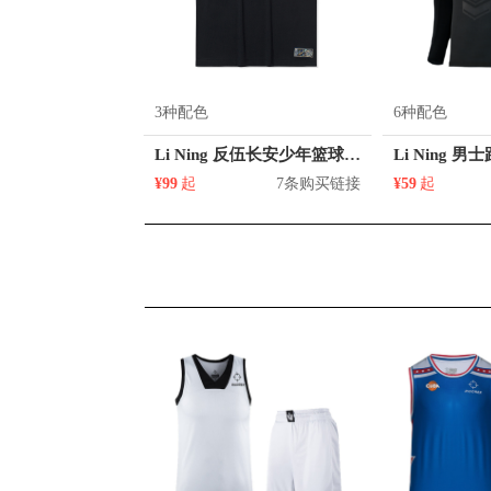
3种配色
6种配色
Li Ning 反伍长安少年篮球系列印花圆领短袖T恤 AHSQ907
¥99
起
7条购买链接
¥59
起