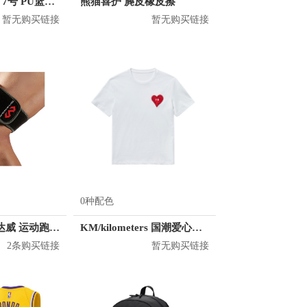
adidas Pro系列 7号 PU篮球 DY7891
熊猫喜护 麂皮橡皮擦
暂无购买链接
暂无购买链接
0种配色
McDavid/迈克达威 运动跑步骼胫束绑带
KM/kilometers 国潮爱心短袖T恤 M2X2108466
2条购买链接
暂无购买链接