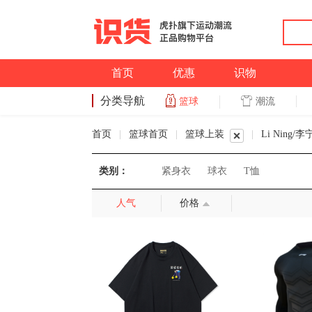
首页
优惠
识物
分类导航
潮流
篮球
篮球
首页
|
篮球首页
|
篮球上装
|
Li Ning/李
类别：
紧身衣
球衣
T恤
人气
价格