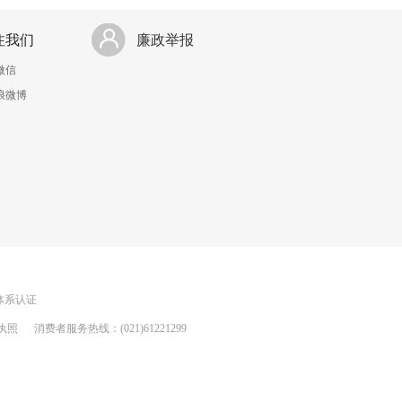
注我们
廉政举报
微信
浪微博
理体系认证
执照
消费者服务热线：(021)61221299