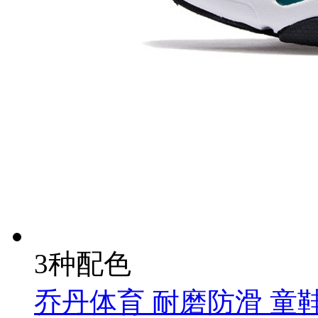
3种配色
乔丹体育 耐磨防滑 童鞋 T