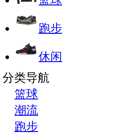
跑步
休闲
分类导航
篮球
潮流
跑步