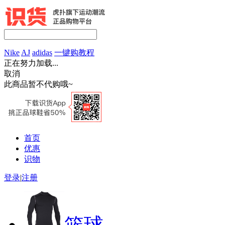
Nike
AJ
adidas
一键购教程
正在努力加载...
取消
此商品暂不代购哦~
首页
优惠
识物
登录
|
注册
篮球