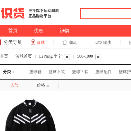
首页
优惠
识物
分类导航
潮流
跑步
篮球
篮球
跑步
首页
|
篮球首页
|
Li Ning/李宁
|
500-1000
分类：
篮球鞋
篮球上装
篮球下装
篮球配件
篮球护
人气
价格