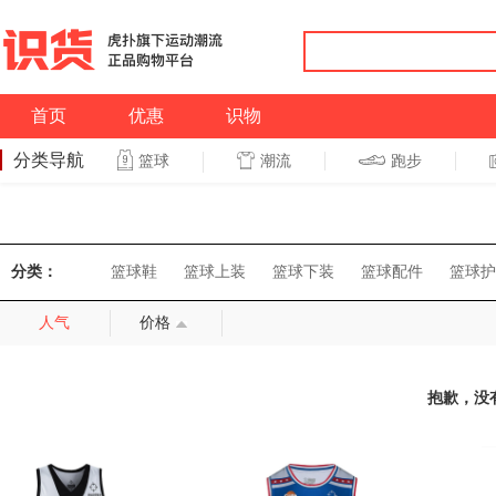
首页
优惠
识物
分类导航
潮流
跑步
篮球
篮球
跑步
分类：
篮球鞋
篮球上装
篮球下装
篮球配件
篮球护
人气
价格
抱歉，没