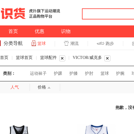
首页
优惠
识物
分类导航
潮流
跑步
篮球
篮球
跑步
首页
|
篮球首页
|
篮球配件
|
VICTOR/威克多
类别：
运动袜子
护踝
护膝
护肘
篮球
护腕
人气
价格
抱歉，没