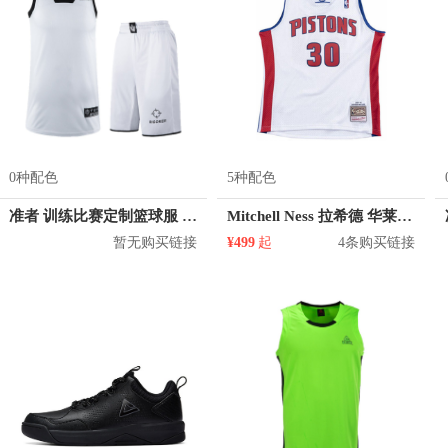
0种配色
5种配色
准者 训练比赛定制篮球服 Z17110105
Mitchell Ness 拉希德 华莱士 活塞队 30号球衣
暂无购买链接
¥499
起
4条购买链接