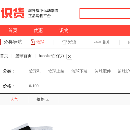
首页
优惠
识物
分类导航
潮流
跑步
篮球
篮球
跑步
首页
|
篮球首页
|
babolat/百保力
分类：
篮球鞋
篮球上装
篮球下装
篮球配件
篮球护
价格：
0-100
人气
价格