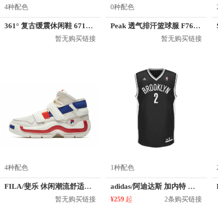
4种配色
0种配色
361° 复古缓震休闲鞋 671916743
Peak 透气排汗篮球服 F762101
暂无购买链接
暂无购买链接
4种配色
1种配色
FILA/斐乐 休闲潮流舒适篮球鞋 T12W941203F
adidas/阿迪达斯 加内特 篮网队 2号球衣
暂无购买链接
¥259
起
2条购买链接