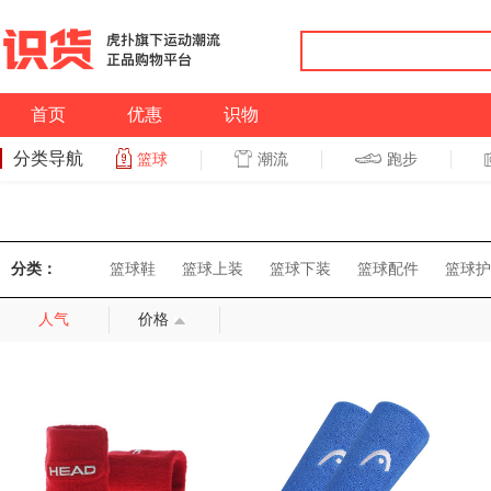
首页
优惠
识物
分类导航
潮流
跑步
篮球
篮球
跑步
分类：
篮球鞋
篮球上装
篮球下装
篮球配件
篮球护
人气
价格