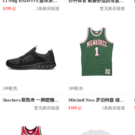
Li Ning BADFIVE篮球系列运动篮球背心 AAYQ017
乔丹体育 耐磨舒适防滑篮球鞋 AM4390104
¥299
起
2条购买链接
暂无购买链接
2种配色
1种配色
Skechers/斯凯奇 一脚蹬懒人鞋 8790050
Mitchell Ness 罗伯特森 雄鹿队 1号球衣
暂无购买链接
¥399
起
1条购买链接