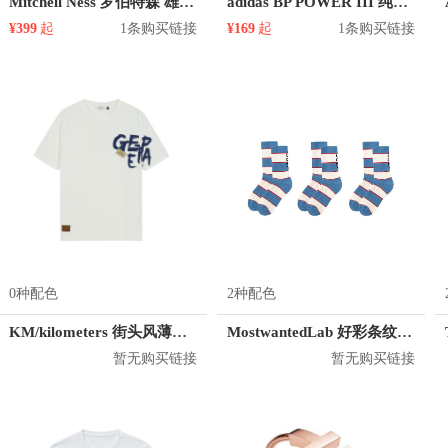
Mitchell Ness 罗伯特森 雄鹿队 1号球衣
adidas BP POWER III 纯色尼龙双肩包 AY5103
¥399
起
1条购买链接
¥169
起
1条购买链接
0种配色
2种配色
KM/kilometers 街头风薄款印花短袖T恤 男女同款 M2X2108248
MostwantedLab 好彩条纹袜子套装 MWL
暂无购买链接
暂无购买链接