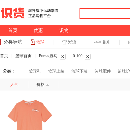
首页
优惠
识物
分类导航
潮流
跑步
篮球
篮球
跑步
首页
|
篮球首页
|
Puma/彪马
|
0-100
分类：
篮球鞋
篮球上装
篮球下装
篮球配件
篮球护
人气
价格