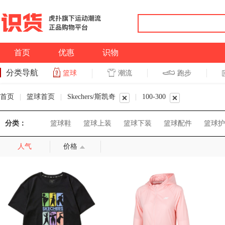
首页
优惠
识物
分类导航
潮流
跑步
篮球
篮球
跑步
首页
|
篮球首页
|
Skechers/斯凯奇
|
100-300
分类：
篮球鞋
篮球上装
篮球下装
篮球配件
篮球护
人气
价格