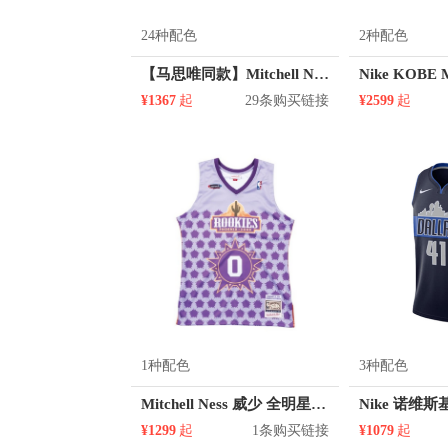
24种配色
2种配色
【马思唯同款】Mitchell Ness X JUST DON联名NBA球队字母印花洛杉矶快船队芝加哥公牛灰熊系列复古球迷版条纹徽标logo印花刺绣96赛季系带美式中腰直筒网眼五分运动短裤
¥1367
起
29条购买链接
¥2599
起
1种配色
3种配色
Mitchell Ness 威少 全明星 0号球衣
¥1299
起
1条购买链接
¥1079
起