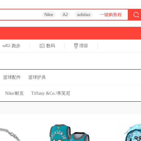
Nike
AJ
adidas
一键购教程
跑步
数码
理容
跑步
休闲
篮球配件
篮球护具
Nike/耐克
Tiffany &Co./蒂芙尼