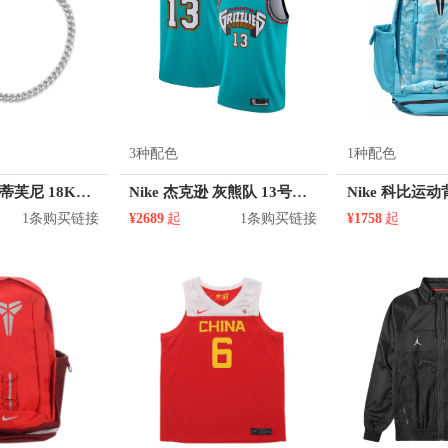
3种配色
1种配色
Tiffany&Co./蒂芙尼 18K金玫瑰金镶嵌钻石手链
Nike 杰克逊 灰熊队 13号球衣
Nike 科比运
1条购买链接
¥2689
起
1条购买链接
¥1758
起