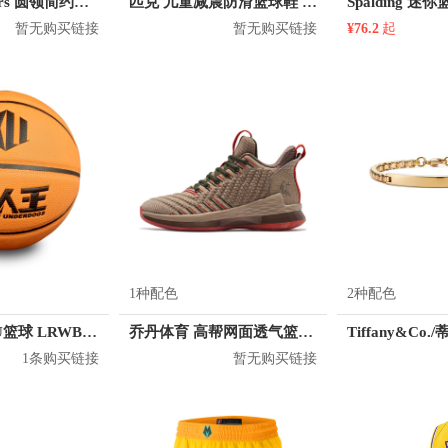
KM/kilometers 圆领简约短袖T恤 M2X2108073
匹克 儿童减震防滑篮球鞋 DA810150
Spalding 迷你
暂无购买链接
暂无购买链接
¥76.2
起
1种配色
2种配色
路人王 7号PU篮球 LRWB003
乔丹体育 高帮网面透气篮球鞋 LM13200101
1条购买链接
暂无购买链接