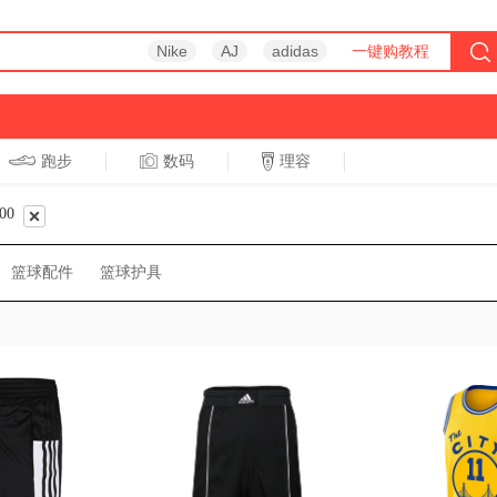
Nike
AJ
adidas
一键购教程
跑步
数码
理容
跑步
休闲
00
篮球配件
篮球护具