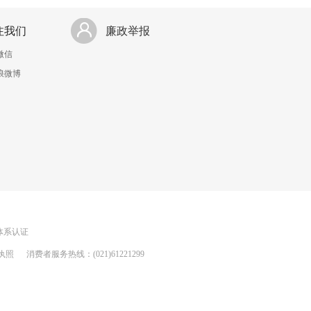
注我们
廉政举报
微信
浪微博
理体系认证
执照
消费者服务热线：(021)61221299