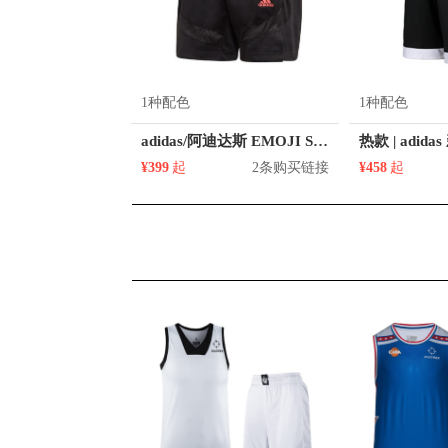
1种配色
1种配色
adidas/阿迪达斯 EMOJI Short亲肤透气松紧腰运动短裤 GP6778
¥399
起
2条购买链接
¥458
起