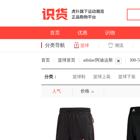
首页
优惠
识物
分类导航
潮流
篮球
篮球
首页
|
篮球首页
|
adidas/阿迪达斯
|
300-5
分类：
篮球鞋
篮球上装
篮球下装
人气
价格