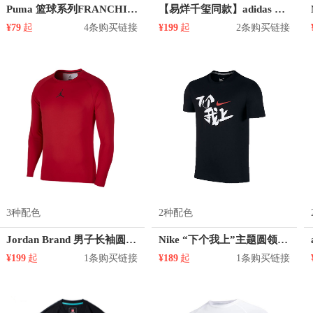
Puma 篮球系列FRANCHISE印花纯棉圆领正肩短袖T恤 男女同款 530511
【易烊千玺同款】adidas 哈登透气纯棉篮球文化短袖T恤 FM4786
¥79
起
4条购买链接
¥199
起
2条购买链接
3种配色
2种配色
Jordan Brand 男子长袖圆领T恤 878387
Nike “下个我上”主题圆领短袖T恤 AH7774
¥199
起
1条购买链接
¥189
起
1条购买链接