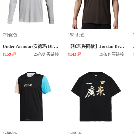
7种配色
15种配色
Under Armour/安德玛 DFO Waffle Henley华夫格内搭套头圆领长袖T恤 1302356
【张艺兴同款】Jordan Brand Jumpman大Logo合身吸湿排汗纯棉套头圆领直筒短袖T恤 CJ0921
¥159
起
25条购买链接
¥143
起
19条购买链接
1种配色
1种配色