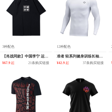
3种配色
12种配色
【肖战同款】中国李宁 运动篮球系列印花圆领短袖T恤 AHSR909
准者 轻系列健身训练长袖速干透气加绒篮球跑步打底高弹紧身衣 ZZ1601134-W
¥67.9
起
21条购买链接
¥42.9
起
37条购买链接