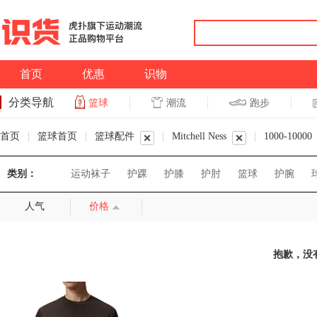
首页
优惠
识物
分类导航
潮流
跑步
篮球
篮球
跑步
首页
|
篮球首页
|
篮球配件
|
Mitchell Ness
|
1000-10000
类别：
运动袜子
护踝
护膝
护肘
篮球
护腕
人气
价格
抱歉，没