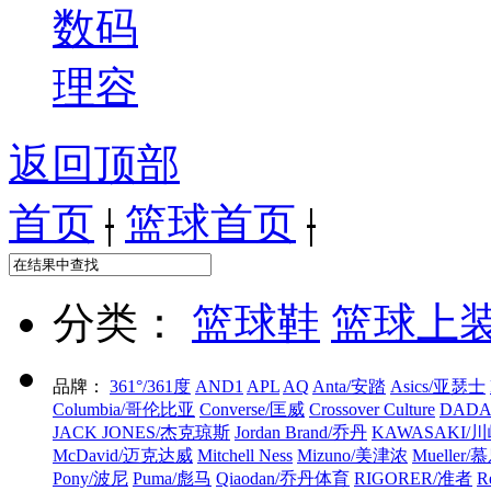
数码
理容
返回顶部
首页
|
篮球首页
|
分类：
篮球鞋
篮球上
品牌：
361°/361度
AND1
APL
AQ
Anta/安踏
Asics/亚瑟士
Columbia/哥伦比亚
Converse/匡威
Crossover Culture
DADA 
JACK JONES/杰克琼斯
Jordan Brand/乔丹
KAWASAKI/
McDavid/迈克达威
Mitchell Ness
Mizuno/美津浓
Mueller/
Pony/波尼
Puma/彪马
Qiaodan/乔丹体育
RIGORER/准者
R