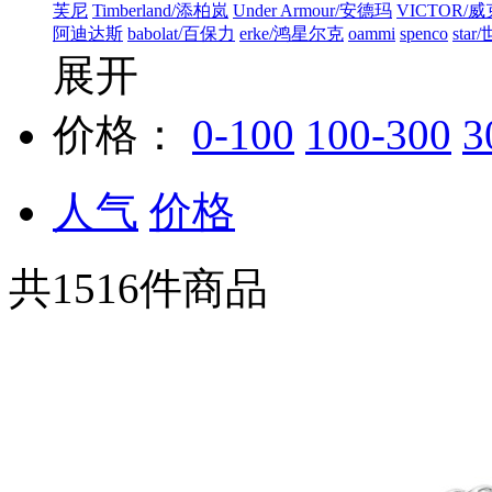
芙尼
Timberland/添柏岚
Under Armour/安德玛
VICTOR/
阿迪达斯
babolat/百保力
erke/鸿星尔克
oammi
spenco
star
展开
价格：
0-100
100-300
3
人气
价格
共
1516
件商品