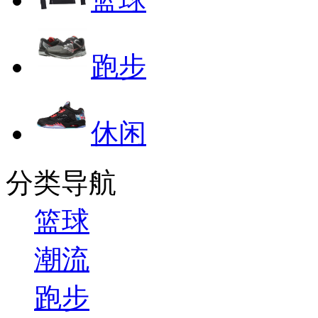
跑步
休闲
分类导航
篮球
潮流
跑步