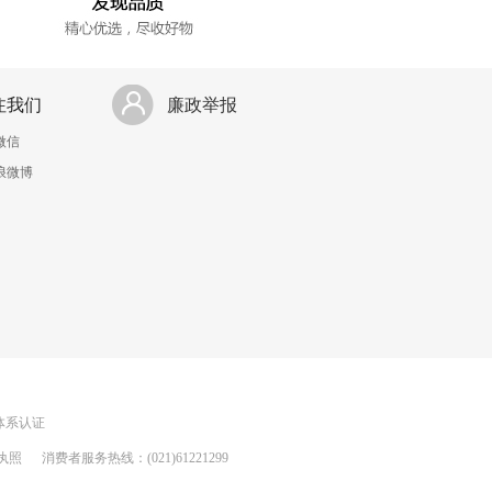
注我们
廉政举报
微信
浪微博
理体系认证
执照
消费者服务热线：(021)61221299