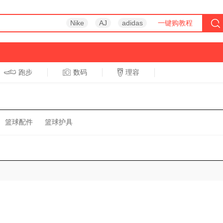
Nike
AJ
adidas
一键购教程
跑步
数码
理容
跑步
休闲
篮球配件
篮球护具