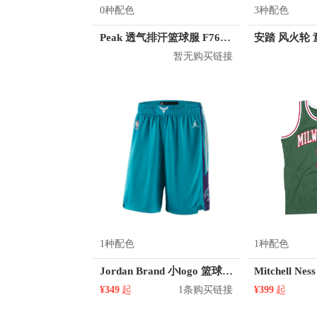
0种配色
3种配色
Peak 透气排汗篮球服 F762101
安踏 风火轮 童
暂无购买链接
1种配色
1种配色
Jordan Brand 小logo 篮球训练运动短裤 AJ5590
¥349
起
1条购买链接
¥399
起