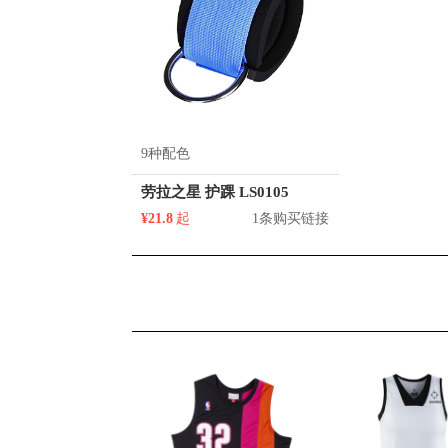
9种配色
劳拉之星 护踝 LS0105
¥21.8
起
1条购买链接