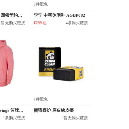
2种配色
KM/kilometers 圆领简约短袖T恤 M2X2108073
李宁 中帮休闲鞋 AGBP082
暂无购买链接
¥299
起
4条购买链接
1种配色
Jordan Brand wings 篮球运动连帽卫衣 男女同款 CD4567
熊猫喜护 麂皮橡皮擦
1条购买链接
暂无购买链接