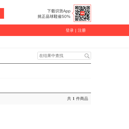
登录
|
注册
共
1
件商品