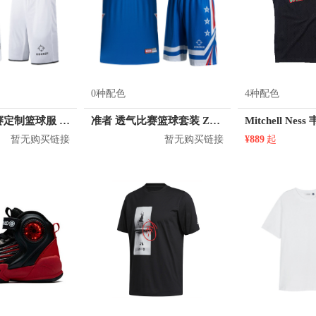
0种配色
4种配色
准者 训练比赛定制篮球服 Z17110105
准者 透气比赛篮球套装 Z118210177
暂无购买链接
暂无购买链接
¥889
起