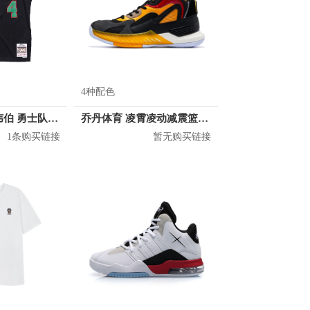
4种配色
Mitchell Ness 韦伯 勇士队 4号球衣
乔丹体育 凌霄凌动减震篮球鞋 XM4590101
1条购买链接
暂无购买链接