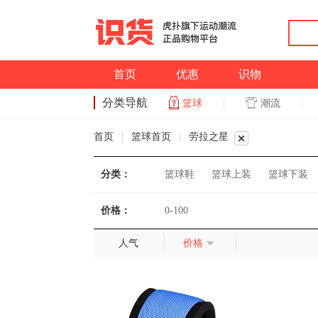
首页
优惠
识物
分类导航
潮流
篮球
篮球
首页
|
篮球首页
|
劳拉之星
分类：
篮球鞋
篮球上装
篮球下装
价格：
0-100
人气
价格