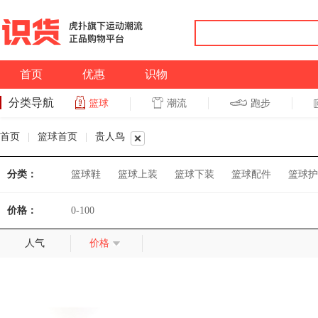
首页
优惠
识物
分类导航
潮流
跑步
篮球
篮球
跑步
首页
|
篮球首页
|
贵人鸟
分类：
篮球鞋
篮球上装
篮球下装
篮球配件
篮球护
价格：
0-100
人气
价格