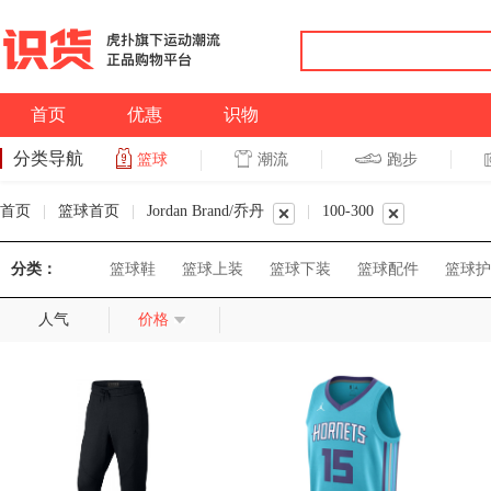
首页
优惠
识物
分类导航
潮流
跑步
篮球
篮球
跑步
首页
|
篮球首页
|
Jordan Brand/乔丹
|
100-300
分类：
篮球鞋
篮球上装
篮球下装
篮球配件
篮球护
人气
价格