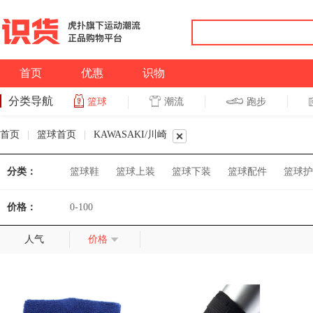
首页
优惠
识物
分类导航
潮流
跑步
篮球
篮球
跑步
首页
|
篮球首页
|
KAWASAKI/川崎
分类：
篮球鞋
篮球上装
篮球下装
篮球配件
篮球护
价格：
0-100
人气
价格