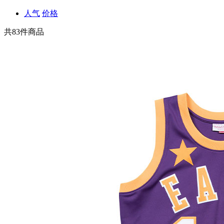
人气
价格
共
83
件商品