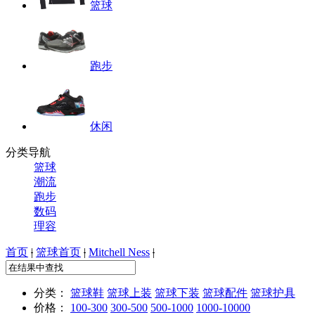
篮球
跑步
休闲
分类导航
篮球
潮流
跑步
数码
理容
首页
|
篮球首页
|
Mitchell Ness
|
分类：
篮球鞋
篮球上装
篮球下装
篮球配件
篮球护具
价格：
100-300
300-500
500-1000
1000-10000