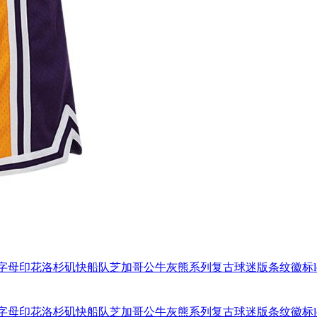
N联名NBA球队字母印花洛杉矶快船队芝加哥公牛灰熊系列复古球迷版条纹
N联名NBA球队字母印花洛杉矶快船队芝加哥公牛灰熊系列复古球迷版条纹