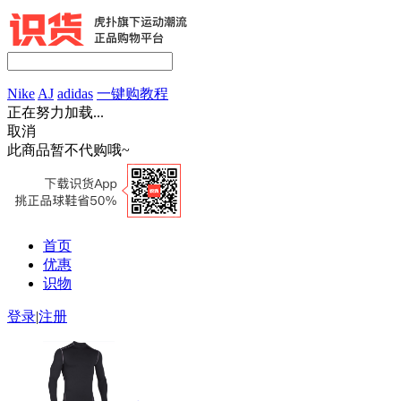
Nike
AJ
adidas
一键购教程
正在努力加载...
取消
此商品暂不代购哦~
首页
优惠
识物
登录
|
注册