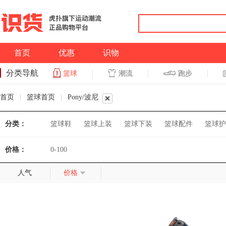
首页
优惠
识物
分类导航
潮流
跑步
篮球
篮球
跑步
首页
|
篮球首页
|
Pony/波尼
分类：
篮球鞋
篮球上装
篮球下装
篮球配件
篮球护
价格：
0-100
人气
价格