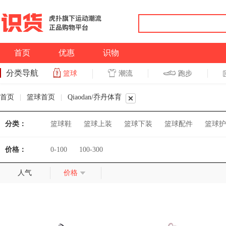
首页
优惠
识物
分类导航
潮流
跑步
篮球
篮球
跑步
首页
|
篮球首页
|
Qiaodan/乔丹体育
分类：
篮球鞋
篮球上装
篮球下装
篮球配件
篮球护
价格：
0-100
100-300
人气
价格