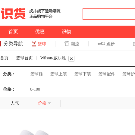
首页
优惠
识物
分类导航
潮流
跑步
篮球
篮球
跑步
首页
|
篮球首页
|
Wilson/威尔胜
分类：
篮球鞋
篮球上装
篮球下装
篮球配件
篮球护
价格：
0-100
人气
价格