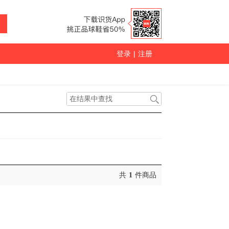
登录
|
注册
共
1
件商品