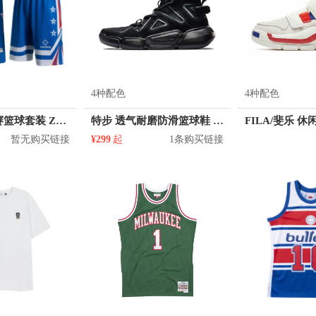
4种配色
4种配色
准者 透气比赛篮球套装 Z118210177
特步 透气耐磨防滑篮球鞋 880119120087
暂无购买链接
¥299
起
1条购买链接