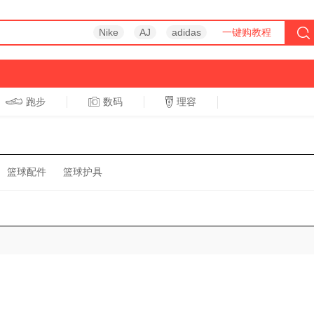
Nike
AJ
adidas
一键购教程
跑步
数码
理容
跑步
休闲
篮球配件
篮球护具