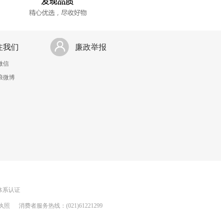
注我们
廉政举报
微信
浪微博
理体系认证
执照
消费者服务热线：(021)61221299