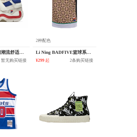
2种配色
FILA/斐乐 休闲潮流舒适篮球鞋 T12W941203F
Li Ning BADFIVE篮球系列运动篮球背心 AAYQ017
暂无购买链接
¥299
起
2条购买链接