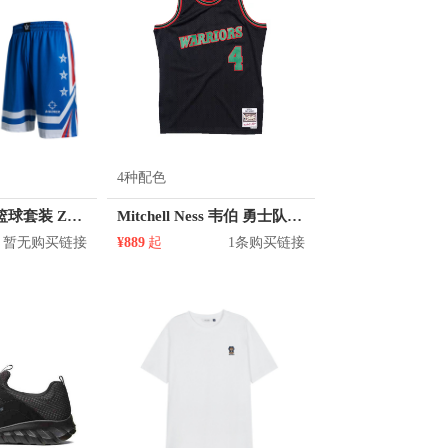
4种配色
准者 透气比赛篮球套装 Z118210177
Mitchell Ness 韦伯 勇士队 4号球衣
暂无购买链接
¥889
起
1条购买链接