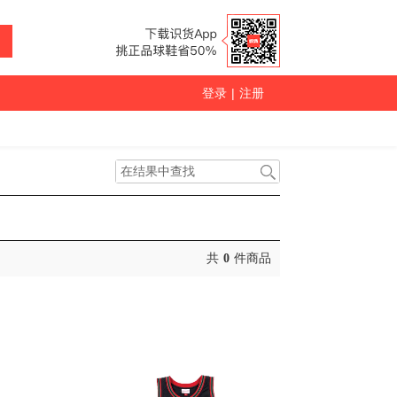
登录
|
注册
共
0
件商品