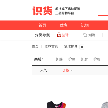
首页
优惠
识物
分类导航
潮流
篮球
篮球
首页
|
篮球首页
|
篮球护具
类别：
护踝
护膝
护肘
护腕
人气
价格