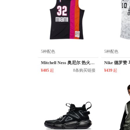
5种配色
5种配色
Mitchell Ness 奥尼尔 热火队 32号球衣
¥405
起
8条购买链接
¥439
起