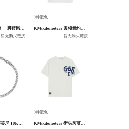
0种配色
Skechers/斯凯奇 一脚蹬懒人鞋 8790050
KM/kilometers 圆领简约短袖T恤 M2X2108073
暂无购买链接
暂无购买链接
0种配色
Tiffany&Co./蒂芙尼 18K金玫瑰金镶嵌钻石手链
KM/kilometers 街头风薄款印花短袖T恤 男女同款 M2X2108248