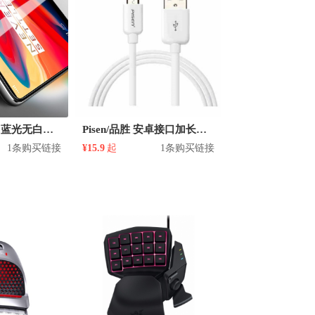
MOSBO 一加6 蓝光无白边高清防指纹钢化膜
Pisen/品胜 安卓接口加长数据线1米 031150601029
1条购买链接
¥15.9
起
1条购买链接