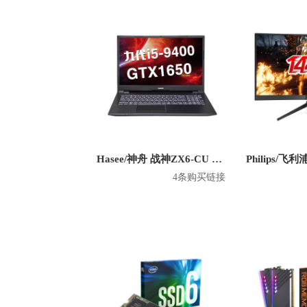
Dell/戴尔
Delonghi/德龙
Del
Edifier/漫步者
Eurgeen/欧井
GIGABYTE/技嘉
GREE/格力
HP/惠普
HUAWEI/华为
Has
JVC/杰伟世
Jordan Brand/乔丹
LITTLEPUMKIN/小南瓜
LOFR
Li Ning/李宁
Libratone/小鸟
Hasee/神舟 战神ZX6-CU 英特尔版 2020款 15.6英寸游戏本
4条购买链接