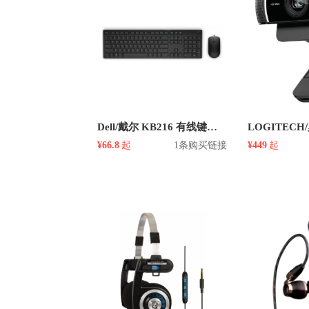
Dell/戴尔 KB216 有线键鼠套装
¥66.8
起
1条购买链接
¥449
起