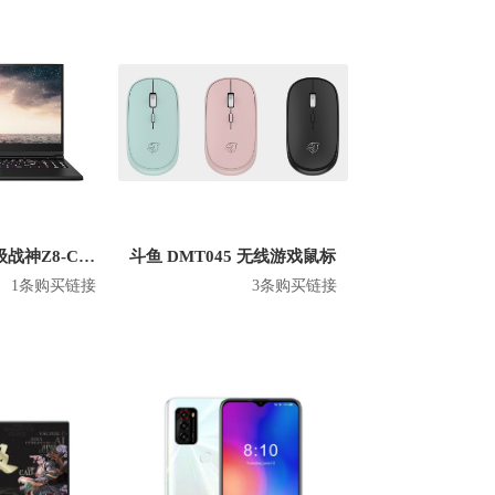
爱普生
ERNTE
ujifilm/富士
Fühlen/富勒
海康威视
HONOR/荣耀
/英特尔
JBL
JMGO/坚果
oss/高斯
LG
s/李维斯
Lexar/雷克沙
Hasee/神舟 超级战神Z8-CT 英特尔版 2020款 15.6英寸游戏本
斗鱼 DMT045 无线游戏鼠标
1条购买链接
3条购买链接