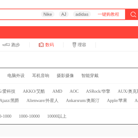
Nike
AJ
adidas
一键购教程
跑步
数码
理容
跑步
休闲
电脑外设
耳机音响
摄影摄像
智能穿戴
G/爱科技
AKKO/艾酷
AMD
AOC
ASRock/华擎
AUX/奥克
Ajazz/黑爵
Alienware/外星人
Ankarsrum/奥斯汀
Apple/苹果
A
B.O.W/航世
BISSELL/必胜
BOSCH/博世
BRUNO
Baseus/倍思
0-1000
1000-10000
10000以上
top/北通
Beyerdynamic/拜亚动力
Bose/博士
Buydeem/北鼎
CH
Citizen/西铁城
Colorful/七彩虹
CoolerMaster/酷冷至尊
Cosori
DJI/大疆
DOOV/朵唯
DOSS/德仕
DOUYU.COM/斗鱼
Dan