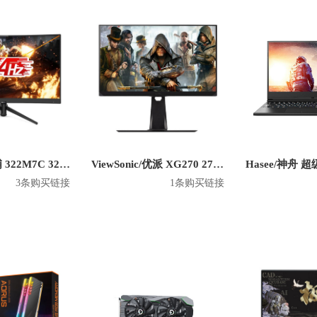
ux/多彩
Donlim/东菱
EIZO/艺卓
ELECOM/宜丽客
EPSON/
Ezviz/萤石
Fender/芬德
FiiO/飞傲
Flyco/飞科
Fred Perry
F
GUSGU/古尚古
Galanz/格兰仕
GreatWall/长城
HIKVISION/
ee/神舟
Havit/海威特
HiVi/惠威
Huntkey/航嘉
IKBC
Intel
Joyoung/九阳
KONKA/康佳
Kingston/金士顿
Kioxia/铠侠
K
EE/洛斐
LanKxin/兰科芯
LeChange/乐橙
Lenovo/联想
Levi'
Philips/飞利浦 322M7C 32英寸 1080P显示器
ViewSonic/优派 XG270 27英寸1080P显示器
3条购买链接
1条购买链接