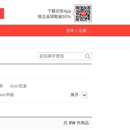
登录
|
注册
斯
Acer/宏碁
sus/华硕
展开
Bear/小熊
Beats
IGO/志高
Canon/佳能
DAEWOO/大宇
共
858
件商品
gbei/当贝
Dareu/达尔优