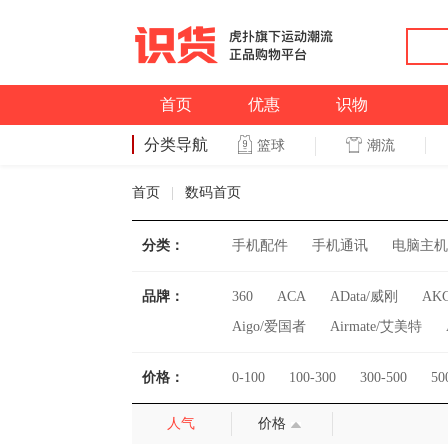
首页
优惠
识物
分类导航
潮流
篮球
篮球
首页
|
数码首页
分类：
手机配件
手机通讯
电脑主机
品牌：
360
ACA
AData/威刚
AK
Aigo/爱国者
Airmate/艾美特
AudioTechnica/铁三角
B&O
价格：
0-100
100-300
300-500
50
Belkin/贝尔金
Benq/明基
Be
Carhartt/卡哈特
Casio/卡西欧
人气
价格
DEKEXI/德克西
DENON/天龙