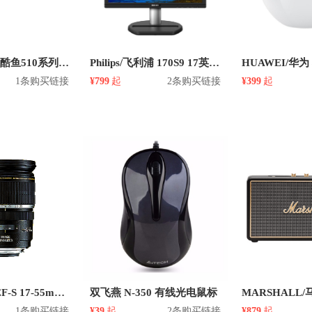
Seagate/希捷 酷鱼510系列 M.2接口(NVMe协议)固态硬盘
Philips/飞利浦 170S9 17英寸 显示器
1条购买链接
¥799
起
2条购买链接
¥399
起
Canon/佳能 EF-S 17-55mm f/2.8 标准变焦镜头
双飞燕 N-350 有线光电鼠标
1条购买链接
¥39
起
2条购买链接
¥879
起