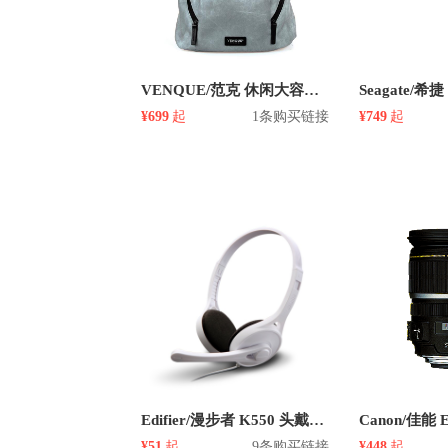
VENQUE/范克 休闲大容量骑行电脑双肩包 2713
¥699
起
1条购买链接
¥749
起
Edifier/漫步者 K550 头戴式有线耳麦
¥51
起
9条购买链接
¥448
起