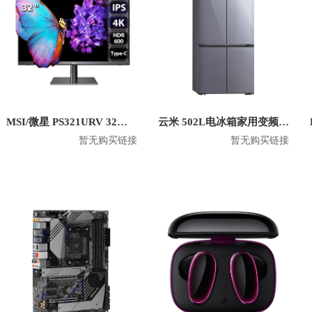
MSI/微星 PS321URV 32英寸4K显示屏
云米 502L电冰箱家用变频十字对开门双开门风冷无霜 BCD-502WGSA
暂无购买链接
暂无购买链接