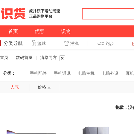
首页
优惠
识物
分类导航
潮流
跑步
篮球
篮球
跑步
首页
|
数码首页
|
清华同方
分类：
手机配件
手机通讯
电脑主机
电脑外设
耳机
人气
价格
抱歉，没