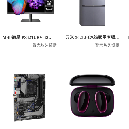
MSI/微星 PS321URV 32英寸4K显示屏
云米 502L电冰箱家用变频十字对开门双开门风冷无霜 BCD-502WGSA
暂无购买链接
暂无购买链接