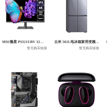
MSI/微星 PS321URV 32英寸4K显示屏
云米 502L电冰箱家用变频十字对开门双开门风冷无霜 BCD-502WGSA
暂无购买链接
暂无购买链接