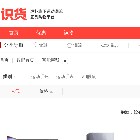
首页
优惠
识物
分类导航
潮流
跑步
篮球
篮球
跑步
首页
|
数码首页
|
智能穿戴
类别：
运动手环
运动手表
VR眼镜
人气
价格
抱歉，没