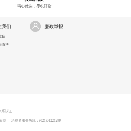
注我们
廉政举报
微信
浪微博
理体系认证
执照
消费者服务热线：(021)61221299