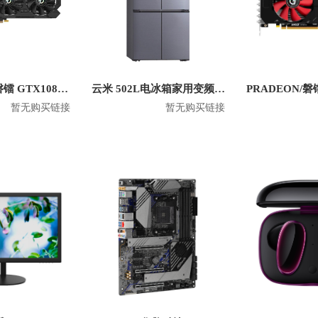
PRADEON/磐镭 GTX1080TI 8G 台式机电竞显卡
云米 502L电冰箱家用变频十字对开门双开门风冷无霜 BCD-502WGSA
暂无购买链接
暂无购买链接