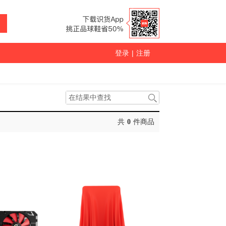
登录
|
注册
共
0
件商品