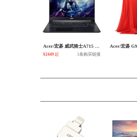
Acer/宏碁 威武骑士A715 锐龙版 2020款 15.6英寸游戏本
¥2449
起
1条购买链接