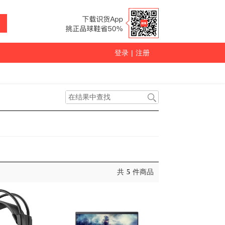
登录
|
注册
共
5
件商品