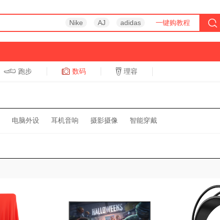
Nike
AJ
adidas
一键购教程
跑步
数码
理容
跑步
休闲
电脑外设
耳机音响
摄影摄像
智能穿戴