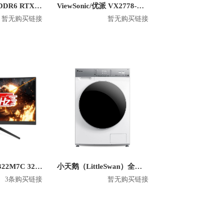
Inno3d/映众 GDDR6 RTX 3070 冰龙超级版 8GB 台式机电竞显卡
ViewSonic/优派 VX2778-HD-PRO 27英寸1080P显示器
暂无购买链接
暂无购买链接
Philips/飞利浦 322M7C 32英寸 1080P显示器
小天鹅（LittleSwan）全自动杀菌洗衣机洗烘干一体智投放滚筒10KG TD100V62WIAD5
3条购买链接
暂无购买链接