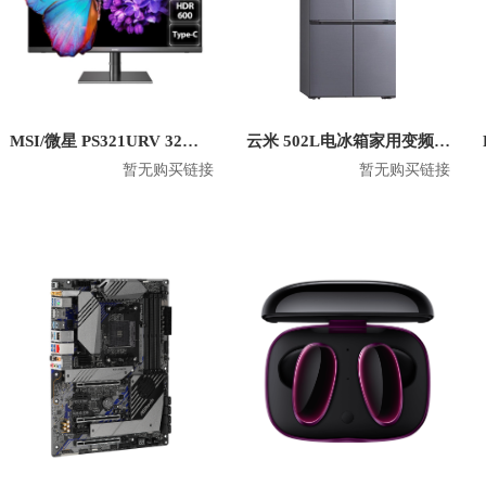
MSI/微星 PS321URV 32英寸4K显示屏
云米 502L电冰箱家用变频十字对开门双开门风冷无霜 BCD-502WGSA
暂无购买链接
暂无购买链接