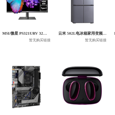
MSI/微星 PS321URV 32英寸4K显示屏
云米 502L电冰箱家用变频十字对开门双开门风冷无霜 BCD-502WGSA
暂无购买链接
暂无购买链接