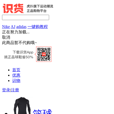
Nike
AJ
adidas
一键购教程
正在努力加载...
取消
此商品暂不代购哦~
首页
优惠
识物
登录
|
注册
篮球