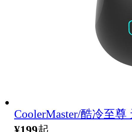
CoolerMaster/酷
¥199
起