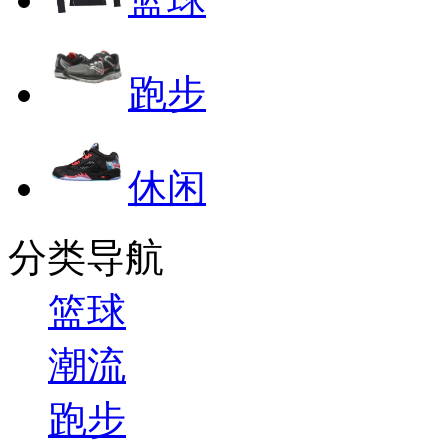
跑步
休闲
分类导航
篮球
潮流
跑步