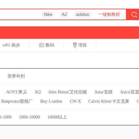
Nike
AJ
adidas
一键购教程
跑步
数码
理容
跑步
休闲
营养补剂
AOYI/奥义
AQ
Alen Botun/艾伦伯顿
Anta/安踏
Asics/亚
Banpresto/眼镜厂
Boy London
CW-X
Calvin Klein/卡文克莱
威
D&M
DHS/红双喜
Decathlon/迪卡侬
Do-win/多威
Doub
0-1000
1000-10000
10000以上
斐乐
Fear Of God
Fjallraven/北极狐
Good Smile/奸笑社
Grego
alth/海尔斯
Jack Wolfskin/狼爪
Jansport
Jeep/吉普
Jordan Bra
Kappa/卡帕
Keep
Kindmax/康玛士
Kipling/凯浦林
LP
L