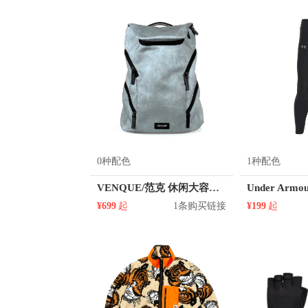
LUXIAOJUN/吕小军
Li Ning/
Mueller/慕乐
NANJIREN/南极人
Particle Fever/粒子狂热
Patago
RIGORER/准者
ROARINGWI
Spalding/斯伯丁
Sprandi/斯潘迪
Timberland/添柏岚
ULIGYM
Vansydical/范斯蒂克
Veidoorn/
0种配色
1种配色
VENQUE/范克 休闲大容量骑行电脑双肩包 2713
¥699
起
1条购买链接
¥199
起