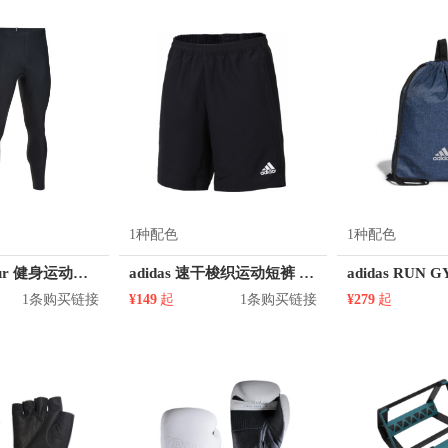
李宁
MLB
McDavid/迈克达威
Mdikawe/曼迪卡威
Mega House
NBA鞋会
New Balance
Nike/耐克
OMG
Onitsuka Tiger
nia/巴塔哥尼亚
Peak/匹克
Phiten/法藤
Pi Roller/菠萝君
Puma/
LD/咆哮野兽
RUNWE/朗威
Reebok/锐步
Ronhill
SOULGOODS
Suprotecyo
TMT
TheNorthFace/北面
Thom Browne
Tiffa
Under Armour/安德玛
VAOPER
VENQUE/范克
VICTOR/威克多
维动
Villelon/武林狼
Warrior/回力
Wenger/威戈
Wilson/威尔胜
1种配色
1种配色
Under Armour 健身运动紧身裤 1301016
adidas 速干梭织运动短裤 CF4313
1条购买链接
¥149
起
1条购买链接
¥279
起