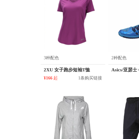
3种配色
2种配色
2XU 女子跑步短袖T恤
¥166
起
1条购买链接