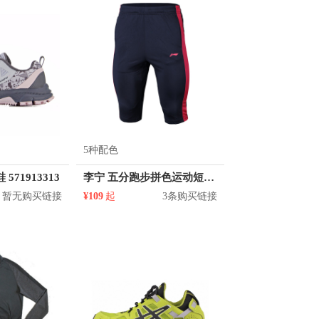
5种配色
 571913313
李宁 五分跑步拼色运动短裤 AKQM057
暂无购买链接
¥109
起
3条购买链接