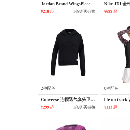
Jordan Brand WingsFleece 针织速干抓绒长袖卫衣 860195
¥218
起
1条购买链接
¥699
起
2种配色
8种配色
Converse 连帽透气套头卫衣 男女同款 10006367
life on tr
¥299
起
1条购买链接
¥113
起