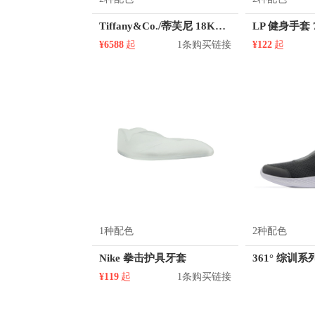
Tiffany&Co./蒂芙尼 18K金玫瑰金镶嵌钻石手链
LP 健身手套 
¥6588
起
1条购买链接
¥122
起
1种配色
2种配色
Nike 拳击护具牙套
¥119
起
1条购买链接