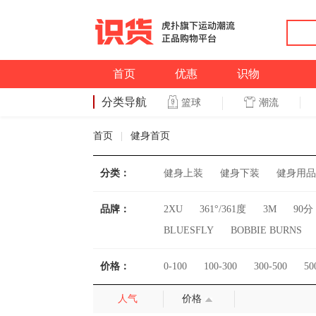
首页
优惠
识物
分类导航
潮流
篮球
篮球
首页
|
健身首页
分类：
健身上装
健身下装
健身用品
品牌：
2XU
361°/361度
3M
90分
BLUESFLY
BOBBIE BURNS
Columbia/哥伦比亚
Converse/匡
价格：
0-100
100-300
300-500
50
Emporio Armani/阿玛尼
FILA/
HEAD/海德
Harison/汉臣
He
人气
价格
KELME/卡尔美
KM/kilometers