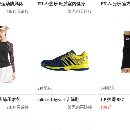
Nike JDI 全棉运动防风休闲连帽夹克 AJ2332
FILA/斐乐 轻质室内健身鞋 22732402 训练鞋
4条购买链接
暂无购买链接
2种配色
1种配色
ack 训练压缩衣
adidas Ligra 4 训练鞋
LP 护踝 987
2条购买链接
暂无购买链接
¥98
起