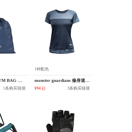
Mizuno/美津浓
/鬼塚虎
PRO TOUCH
彪马
Qiaodan/乔丹体育
/灵魂虎
Skechers/斯凯奇
ny &Co./蒂芙尼
Vans/范斯
Xtep/特步
Y-3
1种配色
adidas RUN GYM BAG 束口抽绳双肩包 CF5215
monster guardians 修身速干运动短袖
1条购买链接
¥94
起
3条购买链接