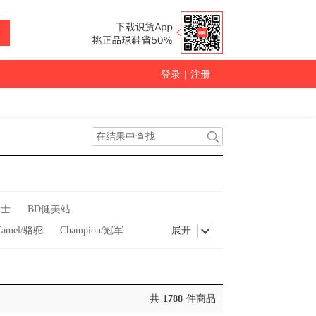
登录
|
注册
瑟士
BD健美站
Camel/骆驼
Champion/冠军
展开
leFish/双鱼
ENERGETICS
ry/格里高利
Guuka/古由卡
nd/乔丹
KAWASAKI/川崎
共
1788
件商品
ULULEMON/露露乐檬