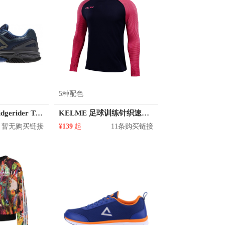
5种配色
Reebok/锐步 Ridgerider Trail 3.0 训练鞋
KELME 足球训练针织速干拇指扣防风套头半拉链长袖夹克 男女同款 3871301
暂无购买链接
¥139
起
11条购买链接