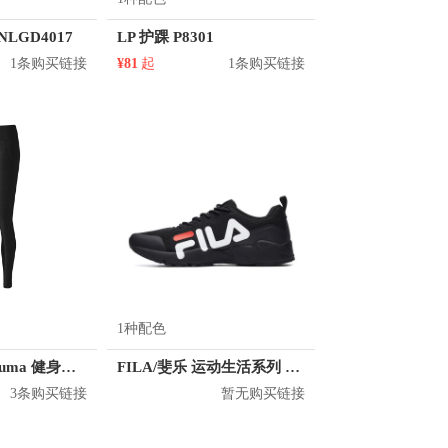
NLGD4017
LP 护踝 P8301
1条购买链接
¥81
起
1条购买链接
1种配色
【娜扎同款】Puma 健身修身瑜伽顺滑紧身裤 519578
FILA/斐乐 运动生活系列 训练鞋 F62M031101F
3条购买链接
暂无购买链接