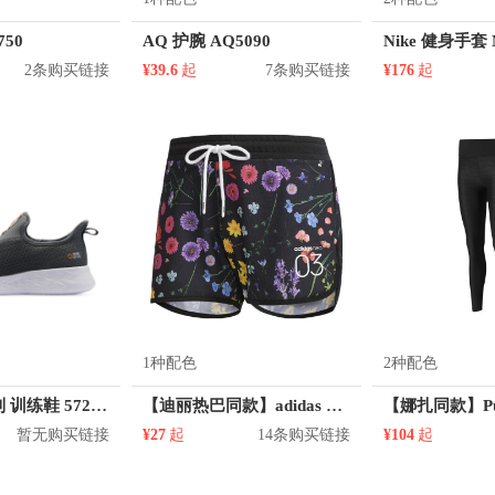
750
AQ 护腕 AQ5090
Nike 健身手套 
2条购买链接
¥39.6
起
7条购买链接
¥176
起
1种配色
2种配色
361° 综训系列 训练鞋 572024427
【迪丽热巴同款】adidas 花卉印花跑步健身训练透气热裤三分运动短裤 CV9242
暂无购买链接
¥27
起
14条购买链接
¥104
起