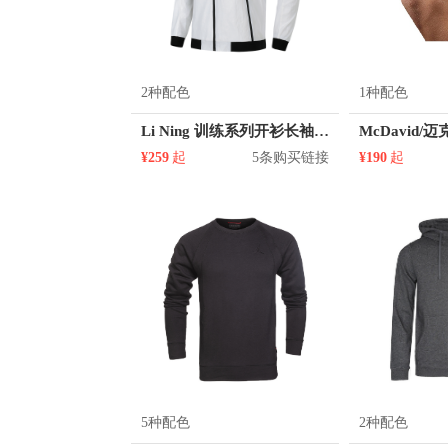
2种配色
1种配色
Li Ning 训练系列开衫长袖修身梭织运动夹克 AJDQ001
¥259
起
5条购买链接
¥190
起
5种配色
2种配色