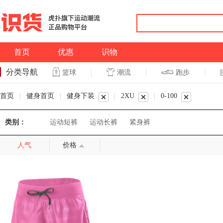
首页
优惠
识物
分类导航
潮流
跑步
篮球
篮球
跑步
首页
|
健身首页
|
健身下装
|
2XU
|
0-100
类别：
运动短裤
运动长裤
紧身裤
人气
价格