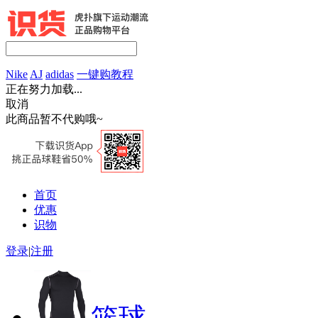
Nike
AJ
adidas
一键购教程
正在努力加载...
取消
此商品暂不代购哦~
首页
优惠
识物
登录
|
注册
篮球