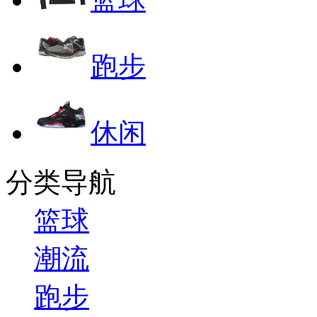
跑步
休闲
分类导航
篮球
潮流
跑步