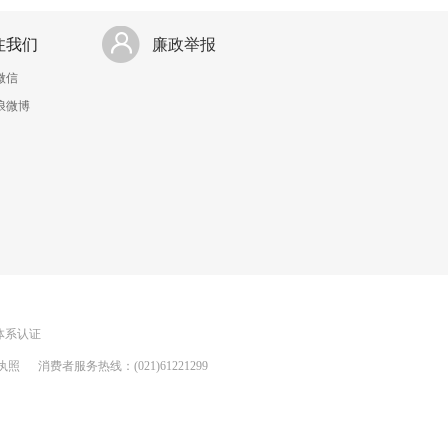
注我们
廉政举报
微信
浪微博
理体系认证
执照
消费者服务热线：(021)61221299