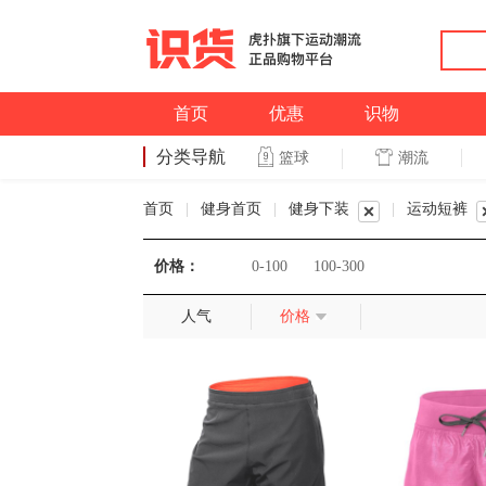
首页
优惠
识物
分类导航
潮流
篮球
篮球
首页
|
健身首页
|
健身下装
|
运动短裤
价格：
0-100
100-300
人气
价格