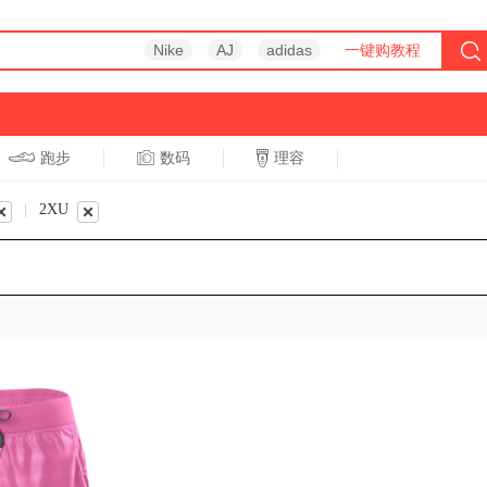
Nike
AJ
adidas
一键购教程
跑步
数码
理容
跑步
休闲
|
2XU