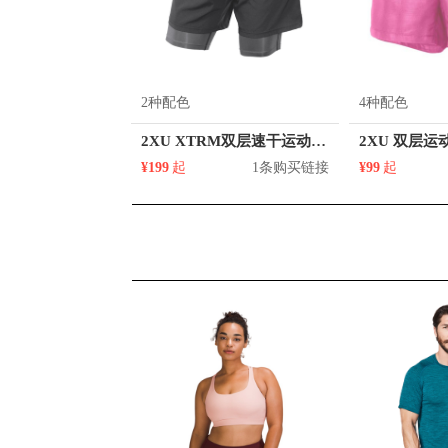
2种配色
4种配色
2XU XTRM双层速干运动短裤 Mr3774b
¥199
起
1条购买链接
¥99
起