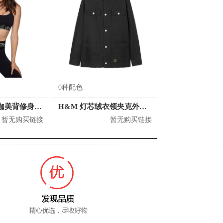
0种配色
Lorna Jane 瑜伽美背修身运动内衣 042077
H&M 灯芯绒衣领夹克外套 男女同款 0905121
暂无购买链接
暂无购买链接