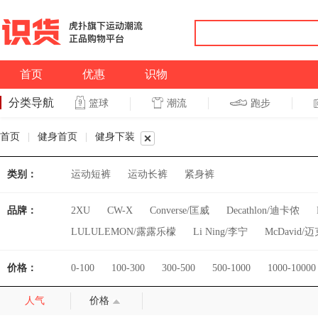
首页
优惠
识物
分类导航
潮流
跑步
篮球
篮球
跑步
首页
|
健身首页
|
健身下装
类别：
运动短裤
运动长裤
紧身裤
品牌：
2XU
CW-X
Converse/匡威
Decathlon/迪卡侬
LULULEMON/露露乐檬
Li Ning/李宁
McDavid/
RIGORER/准者
Reebok/锐步
Ronhill
Skechers
价格：
0-100
100-300
300-500
500-1000
1000-10000
adidas/阿迪达斯
life on track
monster guardians
人气
价格