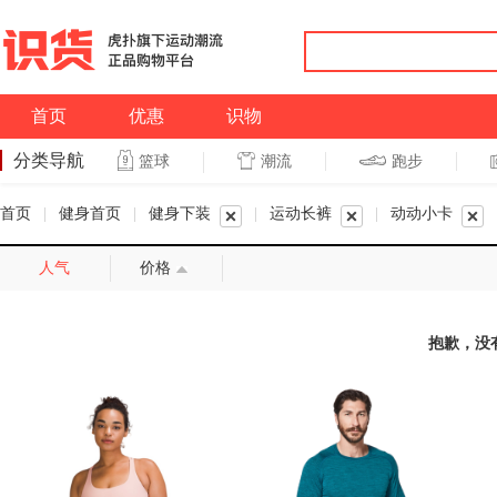
首页
优惠
识物
分类导航
潮流
跑步
篮球
篮球
跑步
首页
|
健身首页
|
健身下装
|
运动长裤
|
动动小卡
人气
价格
抱歉，没