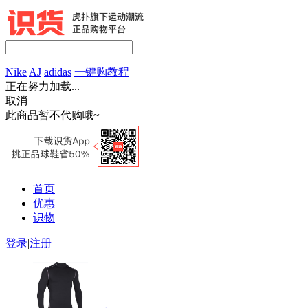
Nike
AJ
adidas
一键购教程
正在努力加载...
取消
此商品暂不代购哦~
首页
优惠
识物
登录
|
注册