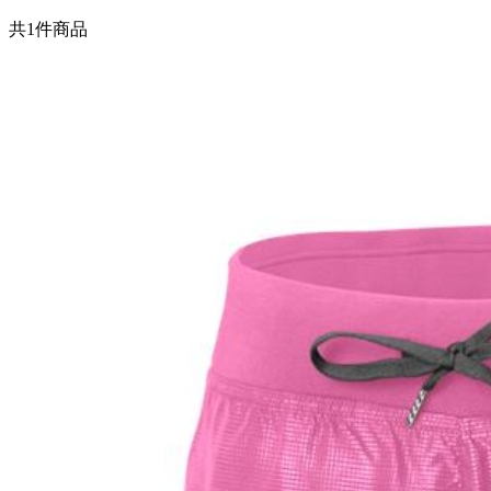
共
1
件商品