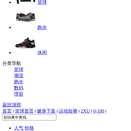
篮球
跑步
休闲
分类导航
篮球
潮流
跑步
数码
理容
返回顶部
首页
|
篮球首页
|
健身下装
|
运动短裤
|
2XU
|
0-100
|
人气
价格