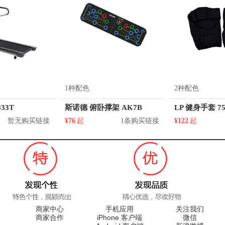
1种配色
2种配色
33T
斯诺德 俯卧撑架 AK7B
LP 健身手套 75
暂无购买链接
¥76
起
1条购买链接
¥122
起
商家中心
手机应用
关注我们
商家合作
iPhone 客户端
微信