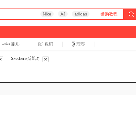
Nike
AJ
adidas
一键购教程
跑步
数码
理容
跑步
休闲
|
Skechers/斯凯奇