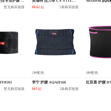
Suprotecyo 硬拉专业护腰 AHYB01
英瑞特 拉力带 CY-YJTLD02
McDavid 肌肉贴
暂无购买链接
¥8.62
起
5条购买链接
1种配色
4种配色
Y8501
李宁 护腰 AQAH166
红双喜 护腰 HY
暂无购买链接
¥67
起
2条购买链接