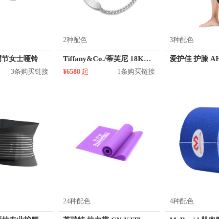
2种配色
3种配色
可调节女士哑铃
Tiffany&Co./蒂芙尼 18K金玫瑰金镶嵌钻石手链
爱护佳 护膝 AH
3条购买链接
¥6588
起
1条购买链接
24种配色
4种配色