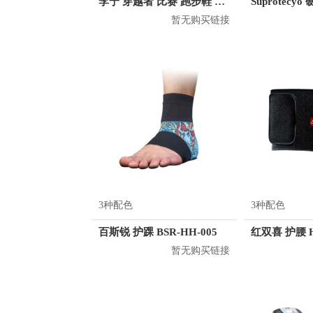
李宁 穿越者 比赛 跑步鞋 AYAL031
暂无购买链接
3种配色
3种配色
百斯锐 护踝 BSR-HH-005
红双喜 护腰 H
暂无购买链接