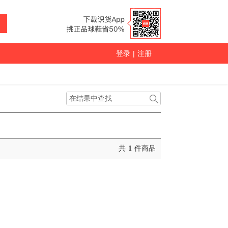
登录
|
注册
共
1
件商品