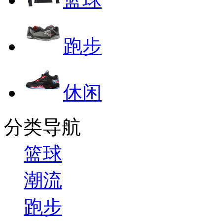
跑步
休闲
分类导航
篮球
潮流
跑步