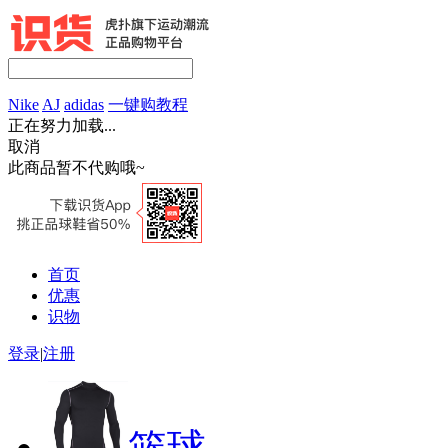
Nike
AJ
adidas
一键购教程
正在努力加载...
取消
此商品暂不代购哦~
首页
优惠
识物
登录
|
注册
篮球